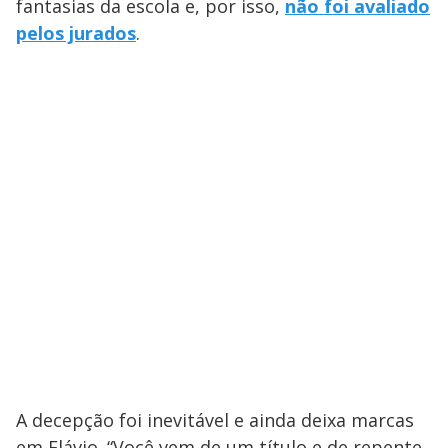
fantasias da escola e, por isso,
não foi avaliado
pelos jurados
.
A decepção foi inevitável e ainda deixa marcas
em Flávio. “Você vem de um título e de repente