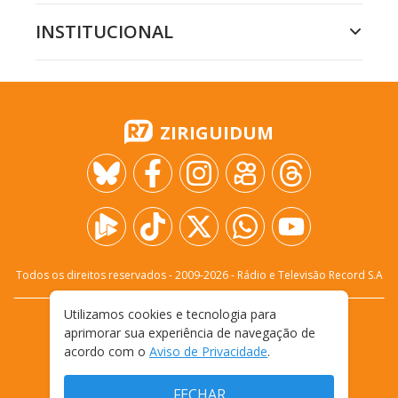
INSTITUCIONAL
ZIRIGUIDUM
Todos os direitos reservados - 2009-
2026
- Rádio e Televisão Record S.A
Utilizamos cookies e tecnologia para
CARREIRA
FALE CONOSCO
PRIVACIDADE
aprimorar sua experiência de navegação de
TERMOS E CONDIÇÕES DE USO
acordo com o
Aviso de Privacidade
.
FECHAR