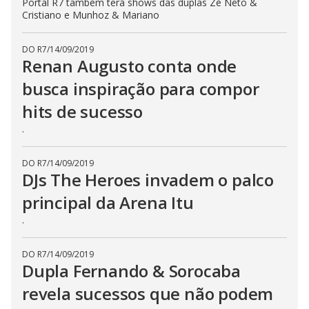
Portal R7 também terá shows das duplas Zé Neto &
Cristiano e Munhoz & Mariano
DO R7
/
14/09/2019
Renan Augusto conta onde
busca inspiração para compor
hits de sucesso
.
DO R7
/
14/09/2019
DJs The Heroes invadem o palco
principal da Arena Itu
.
DO R7
/
14/09/2019
Dupla Fernando & Sorocaba
revela sucessos que não podem