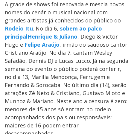
A grade de shows foi renovada e mescla novos
nomes do cenário musical nacional com
grandes artistas já conhecidos do público do
Rodeio Itu
. No dia 6,
sobem ao palco
principal
Henrique & Juliano
, Diego & Victor
Hugo e
Felipe Araújo
, irmão do saudoso cantor
Cristiano Araújo. No dia 7, cantam Wesley
Safadão, Dennis DJ e Lucas Lucco. Já na segunda
semana do evento o público poderá conferir,
no dia 13, Marília Mendonça, Ferrugem e
Fernando & Sorocaba. No último dia (14), serão
atrações Zé Neto & Cristiano, Gustavo Mioto e
Munhoz & Mariano. Neste ano a censura é zero:
menores de 15 anos só entram no rodeio
acompanhados dos pais ou responsáveis;
maiores de 16 podem entrar
desacompanhados.