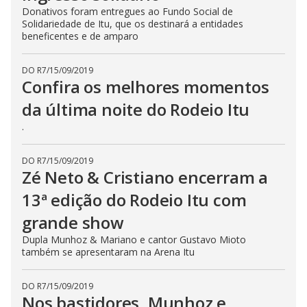
Donativos foram entregues ao Fundo Social de
Solidariedade de Itu, que os destinará a entidades
beneficentes e de amparo
DO R7
/
15/09/2019
Confira os melhores momentos
da última noite do Rodeio Itu
.
DO R7
/
15/09/2019
Zé Neto & Cristiano encerram a
13ª edição do Rodeio Itu com
grande show
Dupla Munhoz & Mariano e cantor Gustavo Mioto
também se apresentaram na Arena Itu
DO R7
/
15/09/2019
Nos bastidores, Munhoz e