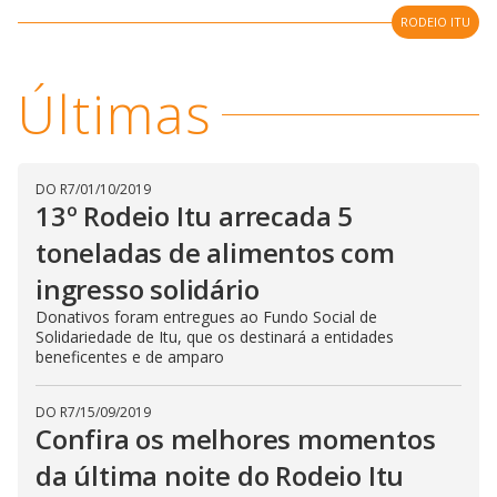
i
RODEIO ITU
d
Últimas
e
DO R7
/
01/10/2019
13º Rodeio Itu arrecada 5
o
toneladas de alimentos com
ingresso solidário
Donativos foram entregues ao Fundo Social de
Solidariedade de Itu, que os destinará a entidades
beneficentes e de amparo
DO R7
/
15/09/2019
Confira os melhores momentos
da última noite do Rodeio Itu