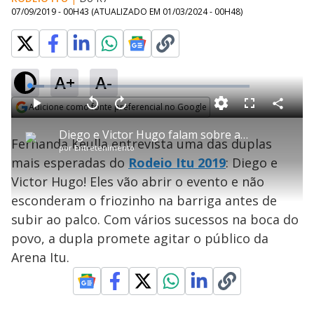
07/09/2019 - 00H43
(ATUALIZADO EM
01/03/2024 - 00H48
)
A+
A-
L
o
a
Adicione como fonte preferencial no Google
d
C
P
V
A
P
F
e
o
l
o
v
u
Opens in new window
d
m
a
l
a
l
:
Diego e Victor Hugo falam sobre abrir Rodeio Itu: "Dá um frio na barriga"
p
y
t
n
l
6
Fernanda Keulla entrevista uma das duplas
a
a
ç
s
.
por
Entretenimento
r
r
a
c
6
t
1
r
l
r
5
mais esperadas do
Rodeio Itu 2019
: Diego e
i
0
1
e
%
l
s
0
e
h
Victor Hugo! Eles vão abrir o evento e não
e
s
n
a
g
e
r
u
g
esconderam o friozinho na barriga antes de
n
u
a
d
n
o
d
subir ao palco. Com vários sucessos na boca do
s
o
s
povo, a dupla promete agitar o público da
y
Arena Itu.
M
V
u
d
o