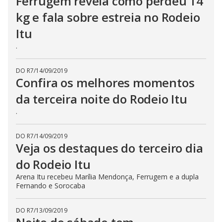
Ferrugem revela como perdeu 14
kg e fala sobre estreia no Rodeio
Itu
.
DO R7
/
14/09/2019
Confira os melhores momentos
da terceira noite do Rodeio Itu
.
DO R7
/
14/09/2019
Veja os destaques do terceiro dia
do Rodeio Itu
Arena Itu recebeu Marília Mendonça, Ferrugem e a dupla
Fernando e Sorocaba
DO R7
/
13/09/2019