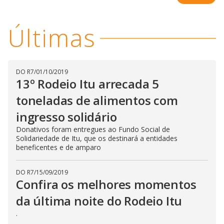
i
Últimas
d
e
DO R7
/
01/10/2019
13º Rodeio Itu arrecada 5
toneladas de alimentos com
o
ingresso solidário
Donativos foram entregues ao Fundo Social de
Solidariedade de Itu, que os destinará a entidades
beneficentes e de amparo
DO R7
/
15/09/2019
Confira os melhores momentos
da última noite do Rodeio Itu
.