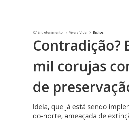
R7 Entretenimento
Viva a Vida
Bichos
Contradição? 
mil corujas c
de preservaçã
Ideia, que já está sendo impl
do-norte, ameaçada de extinç