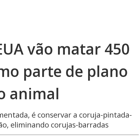
EUA vão matar 450
omo parte de plano
o animal
ementada, é conservar a coruja-pintada-
ão, eliminando corujas-barradas