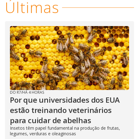
Últimas
y
M
V
u
d
o
i
d
e
DO R7
/
HÁ 4 HORAS
o
Por que universidades dos EUA
estão treinando veterinários
para cuidar de abelhas
Insetos têm papel fundamental na produção de frutas,
legumes, verduras e oleaginosas