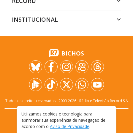
RECORD
INSTITUCIONAL
BICHOS
Todos os direitos reservados - 2009-
2026
- Rádio e Televisão Record S.A
Utilizamos cookies e tecnologia para
CARREIRA
FALE CONOSCO
PRIVACIDADE
aprimorar sua experiência de navegação de
TERMOS E CONDIÇÕES DE USO
acordo com o
Aviso de Privacidade
.