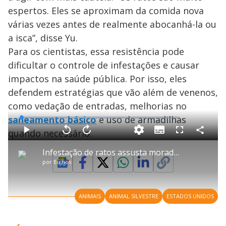
espertos. Eles se aproximam da comida nova
várias vezes antes de realmente abocanhá-la ou
a isca”, disse Yu.
Para os cientistas, essa resistência pode
dificultar o controle de infestações e causar
impactos na saúde pública. Por isso, eles
defendem estratégias que vão além de venenos,
como vedação de entradas, melhorias no
saneamento básico
e uso de armadilhas
L
o
a
quando necessário.
S
d
u
C
P
V
A
P
F
e
b
o
l
o
v
u
d
t
m
a
l
a
l
:
Infestação de ratos assusta moradores na Asa Norte (DF)
i
p
y
t
n
l
1
t
a
a
ç
s
.
por
Bichos
l
r
r
a
c
6
e
t
1
r
l
r
9
s
i
0
1
e
%
l
s
0
e
h
e
s
n
a
g
e
r
u
g
ANIMAIS
ANIMAL SILVESTRE
ESTADOS UNIDOS
n
u
a
d
n
o
d
s
o
s