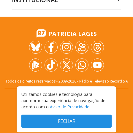
PATRICIA LAGES
Todos os direitos reservados - 2009-
2026
- Rádio e Televisão Record S.A
Utilizamos cookies e tecnologia para
CARREIRA
FALE CONOSCO
PRIVACIDADE
aprimorar sua experiência de navegação de
TERMOS E CONDIÇÕES DE USO
acordo com o
Aviso de Privacidade
.
FECHAR