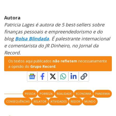
Autora
Patricia Lages é autora de 5 best-sellers sobre
finanças pessoais e empreendedorismo e do
blog
Bolsa Blindada
. É palestrante internacional
e comentarista do JR Dinheiro, no Jornal da
Record.
Os textos aqui publicados
não refletem
necessariamente
a opinião do
Grupo Record
.
PESSOA
POBREZA
REALIDADE
ECONOMIA
PANDEMIA
CONSEQUÊNCIAS
RELATOR
ATIVIDADES
REDOR
MUNDO