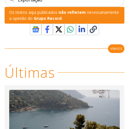
Os textos aqui publicados
não refletem
necessariamente
a opinião do
Grupo Record
.
VINHOS
Últimas