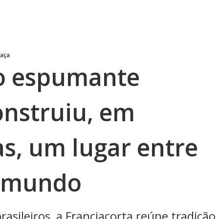
Taça
 o espumante
onstruiu, em
s, um lugar entre
o mundo
asileiros, a Franciacorta reúne tradição