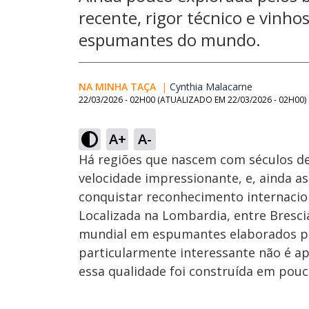
recente, rigor técnico e vinh
espumantes do mundo.
NA MINHA TAÇA
|
Cynthia Malacarne
Opens in n
22/03/2026 - 02H00
(ATUALIZADO EM
22/03/2026 - 02H00
)
A+
A-
Há regiões que nascem com séculos de
velocidade impressionante, e, ainda as
conquistar reconhecimento internacion
Localizada na Lombardia, entre Brescia
mundial em espumantes elaborados pel
particularmente interessante não é ap
essa qualidade foi construída em pouc