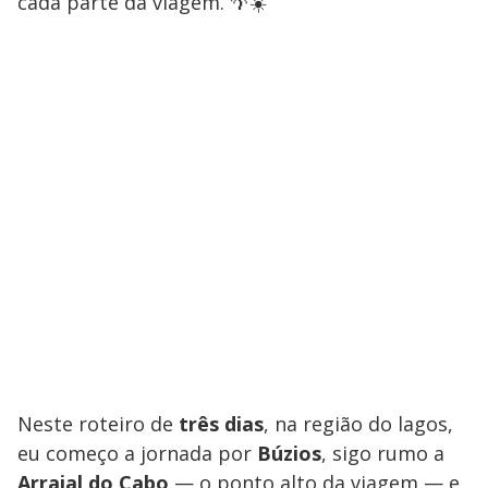
cada parte da viagem. 🌴☀️
Neste roteiro de
três dias
, na região do lagos,
eu começo a jornada por
Búzios
, sigo rumo a
Arraial do Cabo
— o ponto alto da viagem — e