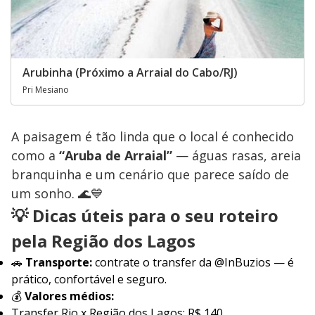
Arubinha (Próximo a Arraial do Cabo/RJ)
Pri Mesiano
A paisagem é tão linda que o local é conhecido
como a
“Aruba de Arraial”
— águas rasas, areia
branquinha e um cenário que parece saído de
um sonho. 🌊💙
💡 Dicas úteis para o seu roteiro
pela Região dos Lagos
🚗
Transporte:
contrate o transfer da @InBuzios — é
prático, confortável e seguro.
💰
Valores médios:
Transfer Rio x Região dos Lagos: R$ 140