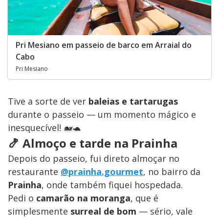
Pri Mesiano em passeio de barco em Arraial do
Cabo
Pri Mesiano
Tive a sorte de ver
baleias e tartarugas
durante o passeio — um momento mágico e
inesquecível! 🐋🐢
🍤 Almoço e tarde na Prainha
Depois do passeio, fui direto almoçar no
restaurante
@prainha.gourmet
, no bairro da
Prainha
, onde também fiquei hospedada.
Pedi o
camarão na moranga
, que é
simplesmente
surreal de bom
— sério, vale