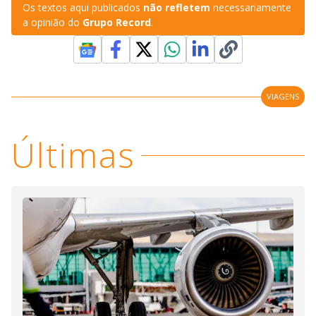
Os textos aqui publicados
não refletem
necessariamente
a opinião do
Grupo Record
.
VIAGENS
Últimas