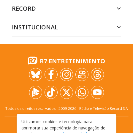
RECORD
INSTITUCIONAL
R7 ENTRETENIMENTO
Todos os direitos reservados - 2009-
2026
- Rádio e Televisão Record S.A
Utilizamos cookies e tecnologia para
CARREIRA
FALE CONOSCO
PRIVACIDADE
aprimorar sua experiência de navegação de
TERMOS E CONDIÇÕES DE USO