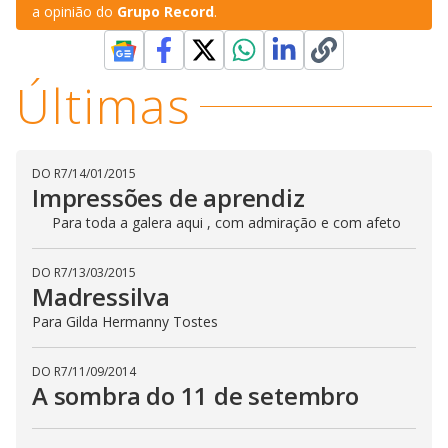
a opinião do
Grupo Record
.
Últimas
DO R7
/
14/01/2015
Impressões de aprendiz
Para toda a galera aqui , com admiração e com afeto
DO R7
/
13/03/2015
Madressilva
Para Gilda Hermanny Tostes
DO R7
/
11/09/2014
A sombra do 11 de setembro