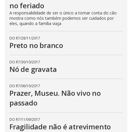
no feriado
A responsabilidade de ser o único a tomar conta do cão
mostra como nós também podemos ser cuidados por
eles, quando a família viaja
DO R7
/
28/11/2017
Preto no branco
DO R7
/
30/10/2017
Nó de gravata
DO R7
/
06/10/2017
Prazer, Museu. Não vivo no
passado
DO R7
/
11/09/2017
Fragilidade não é atrevimento