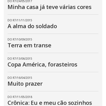
DO R7
/
24/05/2017
Minha casa já teve várias cores
DO R7
/
11/11/2015
A alma do soldado
DO R7
/
10/09/2015
Terra em transe
DO R7
/
13/06/2015
Copa América, forasteiros
DO R7
/
16/04/2015
Muito prazer
DO R7
/
11/05/2018
Crônica: Eu e meu cão sozinhos