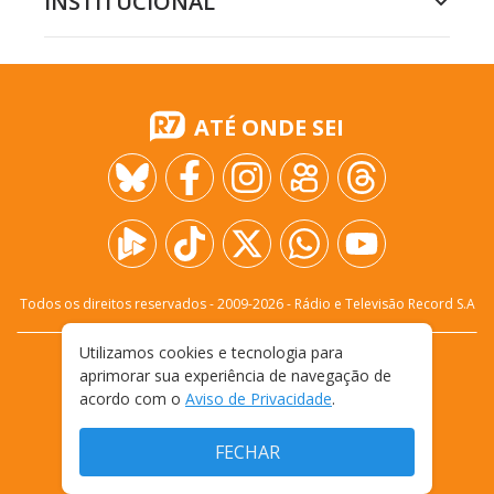
INSTITUCIONAL
ATÉ ONDE SEI
Todos os direitos reservados - 2009-
2026
- Rádio e Televisão Record S.A
Utilizamos cookies e tecnologia para
CARREIRA
FALE CONOSCO
PRIVACIDADE
aprimorar sua experiência de navegação de
TERMOS E CONDIÇÕES DE USO
acordo com o
Aviso de Privacidade
.
FECHAR