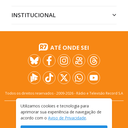
INSTITUCIONAL
ATÉ ONDE SEI
Todos os direitos reservados - 2009-
2026
- Rádio e Televisão Record S.A
Utilizamos cookies e tecnologia para
CARREIRA
FALE CONOSCO
PRIVACIDADE
aprimorar sua experiência de navegação de
TERMOS E CONDIÇÕES DE USO
acordo com o
Aviso de Privacidade
.