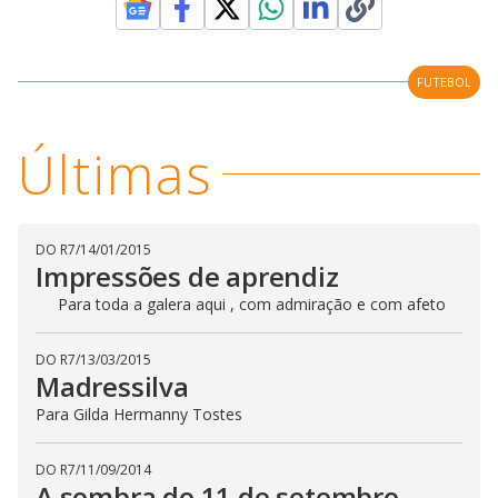
FUTEBOL
Últimas
DO R7
/
14/01/2015
Impressões de aprendiz
Para toda a galera aqui , com admiração e com afeto
DO R7
/
13/03/2015
Madressilva
Para Gilda Hermanny Tostes
DO R7
/
11/09/2014
A sombra do 11 de setembro