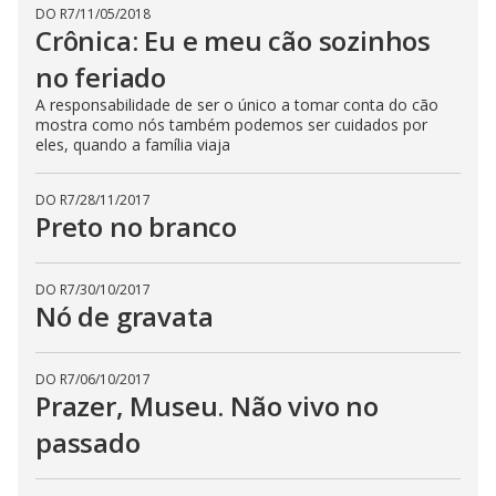
DO R7
/
11/05/2018
Crônica: Eu e meu cão sozinhos
no feriado
A responsabilidade de ser o único a tomar conta do cão
mostra como nós também podemos ser cuidados por
eles, quando a família viaja
DO R7
/
28/11/2017
Preto no branco
DO R7
/
30/10/2017
Nó de gravata
DO R7
/
06/10/2017
Prazer, Museu. Não vivo no
passado