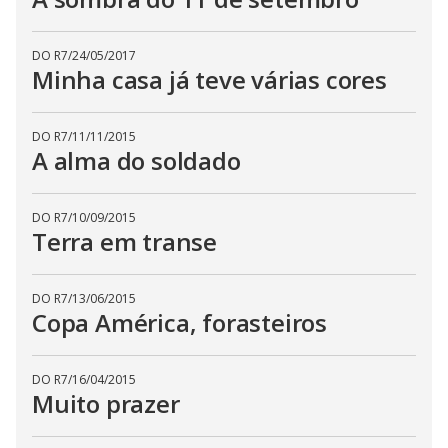
DO R7
/
24/05/2017
Minha casa já teve várias cores
DO R7
/
11/11/2015
A alma do soldado
DO R7
/
10/09/2015
Terra em transe
DO R7
/
13/06/2015
Copa América, forasteiros
DO R7
/
16/04/2015
Muito prazer