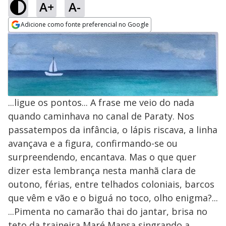
A+
A-
Adicione como fonte preferencial no Google
Opens in new window
...ligue os pontos... A frase me veio do nada
quando caminhava no canal de Paraty. Nos
passatempos da infância, o lápis riscava, a linha
avançava e a figura, confirmando-se ou
surpreendendo, encantava. Mas o que quer
dizer esta lembrança nesta manhã clara de
outono, férias, entre telhados coloniais, barcos
que vêm e vão e o biguá no toco, olho enigma?...
...Pimenta no camarão thai do jantar, brisa no
teto da traineira Maré Mansa singrando a