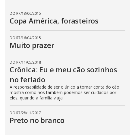
DO R7
/
13/06/2015
Copa América, forasteiros
DO R7
/
16/04/2015
Muito prazer
DO R7
/
11/05/2018
Crônica: Eu e meu cão sozinhos
no feriado
A responsabilidade de ser o único a tomar conta do cão
mostra como nós também podemos ser cuidados por
eles, quando a família viaja
DO R7
/
28/11/2017
Preto no branco