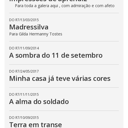
Para toda a galera aqui , com admiração e com afeto
DO R7
/
13/03/2015
Madressilva
Para Gilda Hermanny Tostes
DO R7
/
11/09/2014
A sombra do 11 de setembro
DO R7
/
24/05/2017
Minha casa já teve várias cores
DO R7
/
11/11/2015
A alma do soldado
DO R7
/
10/09/2015
Terra em transe