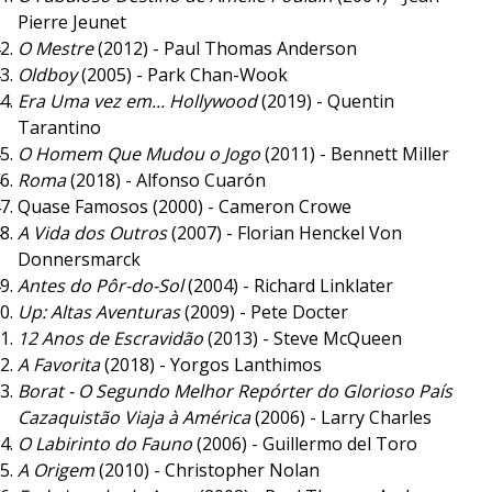
Pierre Jeunet
O Mestre
(2012) - Paul Thomas Anderson
Oldboy
(2005) - Park Chan-Wook
Era Uma vez em... Hollywood
(2019) - Quentin
Tarantino
O Homem Que Mudou o Jogo
(2011) - Bennett Miller
Roma
(2018) - Alfonso Cuarón
Quase Famosos (2000) - Cameron Crowe
A Vida dos Outros
(2007) - Florian Henckel Von
Donnersmarck
Antes do Pôr-do-Sol
(2004) - Richard Linklater
Up: Altas Aventuras
(2009) - Pete Docter
12 Anos de Escravidão
(2013) - Steve McQueen
A Favorita
(2018) - Yorgos Lanthimos
Borat - O Segundo Melhor Repórter do Glorioso País
Cazaquistão Viaja à América
(2006) - Larry Charles
O Labirinto do Fauno
(2006) - Guillermo del Toro
A Origem
(2010) - Christopher Nolan