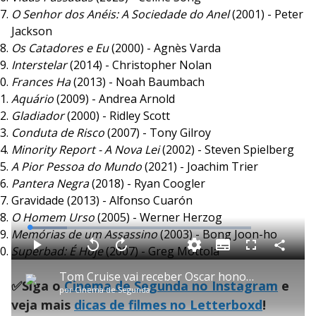
O Senhor dos Anéis: A Sociedade do Anel
(2001) - Peter
Jackson
Os Catadores e Eu
(2000) - Agnès Varda
Interstelar
(2014) - Christopher Nolan
Frances Ha
(2013) - Noah Baumbach
Aquário
(2009) - Andrea Arnold
Gladiador
(2000) - Ridley Scott
Conduta de Risco
(2007) - Tony Gilroy
Minority Report - A Nova Lei
(2002) - Steven Spielberg
A Pior Pessoa do Mundo
(2021) - Joachim Trier
Pantera Negra
(2018) - Ryan Coogler
Gravidade (2013) - Alfonso Cuarón
O Homem Urso
(2005) - Werner Herzog
L
Memórias de um Assassino
(2003) - Bong Joon-ho
o
a
S
Superbad: É Hoje
(2007) - Greg Mottola
d
u
C
P
V
A
P
F
e
b
o
l
o
v
u
d
t
m
a
l
a
l
:
Tom Cruise vai receber Oscar honorário por sua carreira no cinema
i
p
y
t
n
l
1
✅Siga o
Cinema de Segunda no Instagram
e
t
a
a
ç
s
6
por
Cinema de Segunda
l
r
r
a
c
.
e
t
1
r
r
9
veja mais
dicas de filmes no Letterboxd
!
s
i
0
1
e
7
l
s
0
e
%