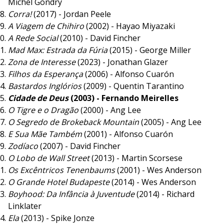
Michel Gondry
Corra!
(2017) - Jordan Peele
A Viagem de Chihiro
(2002) - Hayao Miyazaki
A Rede Social
(2010) - David Fincher
Mad Max: Estrada da Fúria
(2015) - George Miller
Zona de Interesse
(2023) - Jonathan Glazer
Filhos da Esperança
(2006) - Alfonso Cuarón
Bastardos Inglórios
(2009) - Quentin Tarantino
Cidade de Deus
(2003) - Fernando Meirelles
O Tigre e o Dragão
(2000) - Ang Lee
O Segredo de Brokeback Mountain
(2005) - Ang Lee
E Sua Mãe Também
(2001) - Alfonso Cuarón
Zodíaco
(2007) - David Fincher
O Lobo de Wall Street
(2013) - Martin Scorsese
Os Excêntricos Tenenbaums
(2001) - Wes Anderson
O Grande Hotel Budapeste
(2014) - Wes Anderson
Boyhood: Da Infância à Juventude
(2014) - Richard
Linklater
Ela
(2013) - Spike Jonze