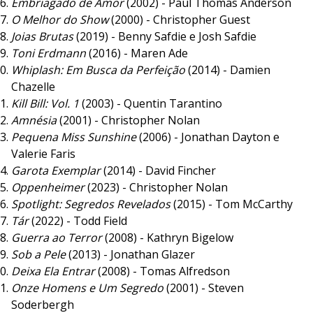
Embriagado de Amor
(2002) - Paul Thomas Anderson
O Melhor do Show
(2000) - Christopher Guest
Joias Brutas
(2019) - Benny Safdie e Josh Safdie
Toni Erdmann
(2016) - Maren Ade
Whiplash: Em Busca da Perfeição
(2014) - Damien
Chazelle
Kill Bill: Vol. 1
(2003) - Quentin Tarantino
Amnésia
(2001) - Christopher Nolan
Pequena Miss Sunshine
(2006) - Jonathan Dayton e
Valerie Faris
Garota Exemplar
(2014) - David Fincher
Oppenheimer
(2023) - Christopher Nolan
Spotlight: Segredos Revelados
(2015) - Tom McCarthy
Tár
(2022) - Todd Field
Guerra ao Terror
(2008) - Kathryn Bigelow
Sob a Pele
(2013) - Jonathan Glazer
Deixa Ela Entrar
(2008) - Tomas Alfredson
Onze Homens e Um Segredo
(2001) - Steven
Soderbergh