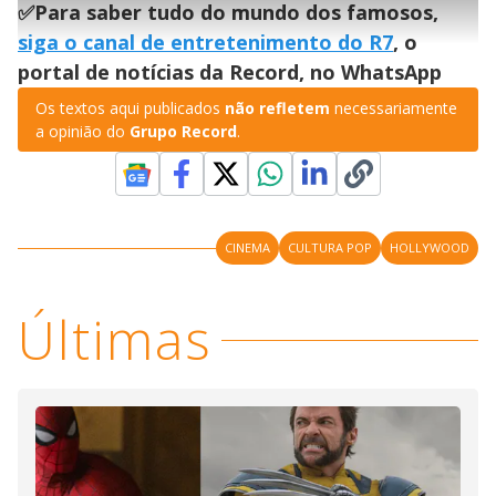
l
h
✅Para saber tudo do mundo dos famosos,
e
s
n
a
g
e
r
u
g
siga o canal de entretenimento do R7
, o
n
u
a
d
n
o
d
portal de notícias da Record, no WhatsApp
s
o
s
Os textos aqui publicados
não refletem
necessariamente
y
a opinião do
Grupo Record
.
M
V
u
d
o
i
CINEMA
CULTURA POP
HOLLYWOOD
d
Últimas
e
o