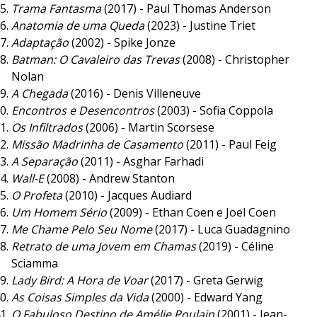
Trama Fantasma
(2017) - Paul Thomas Anderson
Anatomia de uma Queda
(2023) - Justine Triet
Adaptação
(2002) - Spike Jonze
Batman: O Cavaleiro das Trevas
(2008) - Christopher
Nolan
A Chegada
(2016) - Denis Villeneuve
Encontros e Desencontros
(2003) - Sofia Coppola
Os Infiltrados
(2006) - Martin Scorsese
Missão Madrinha de Casamento
(2011) - Paul Feig
A Separação
(2011) - Asghar Farhadi
Wall-E
(2008) - Andrew Stanton
O Profeta
(2010) - Jacques Audiard
Um Homem Sério
(2009) - Ethan Coen e Joel Coen
Me Chame Pelo Seu Nome
(2017) - Luca Guadagnino
Retrato de uma Jovem em Chamas
(2019) - Céline
Sciamma
Lady Bird: A Hora de Voar
(2017) - Greta Gerwig
As Coisas Simples da Vida
(2000) - Edward Yang
O Fabuloso Destino de Amélie Poulain
(2001) - Jean-