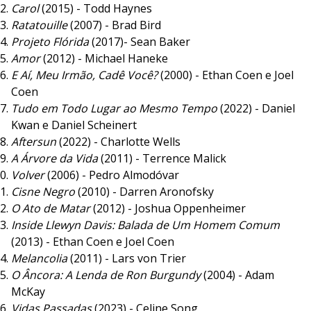
Carol
(2015) - Todd Haynes
Ratatouille
(2007) - Brad Bird
Projeto Flórida
(2017)- Sean Baker
Amor
(2012) - Michael Haneke
E Aí, Meu Irmão, Cadê Você?
(2000) - Ethan Coen e Joel
Coen
Tudo em Todo Lugar ao Mesmo Tempo
(2022) - Daniel
Kwan e Daniel Scheinert
Aftersun
(2022) - Charlotte Wells
A Árvore da Vida
(2011) - Terrence Malick
Volver
(2006) - Pedro Almodóvar
Cisne Negro
(2010) - Darren Aronofsky
O Ato de Matar
(2012) - Joshua Oppenheimer
Inside Llewyn Davis: Balada de Um Homem Comum
(2013) - Ethan Coen e Joel Coen
Melancolia
(2011) - Lars von Trier
O Âncora: A Lenda de Ron Burgundy
(2004) - Adam
McKay
Vidas Passadas
(2023) - Celine Song