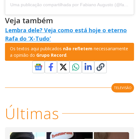
Uma publicação compartilhada por Fabiano Augusto (@fabianoaugustopinto)
Veja também
Lembra dele? Veja como está hoje o eterno
Rafa do ‘X-Tudo’
Os textos aqui publicados
não refletem
necessariamente
a opinião do
Grupo Record
.
TELEVISÃO
Últimas