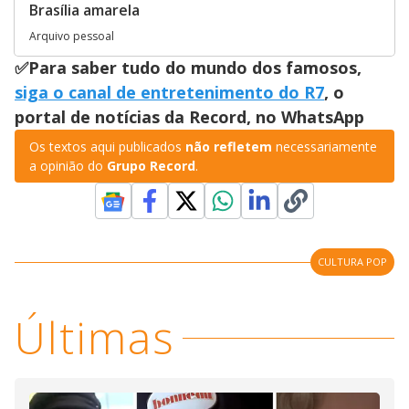
Brasília amarela
Arquivo pessoal
✅Para saber tudo do mundo dos famosos,
siga o canal de entretenimento do R7
, o
portal de notícias da Record, no WhatsApp
Os textos aqui publicados
não refletem
necessariamente
a opinião do
Grupo Record
.
CULTURA POP
Últimas