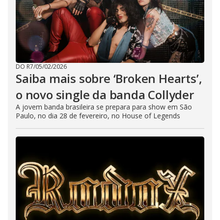
DO R7
/
05/02/2026
Saiba mais sobre ‘Broken Hearts’,
o novo single da banda Collyder
A jovem banda brasileira se prepara para show em São
Paulo, no dia 28 de fevereiro, no House of Legends