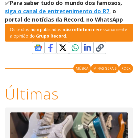
✅
Para saber tudo do mundo dos famosos,
siga o canal de entretenimento do R7
, o
portal de notícias da Record, no WhatsApp
Os textos aqui publicados
não refletem
necessariamente
a opinião do
Grupo Record
.
MÚSICA
MINAS GERAIS
ROCK
Últimas