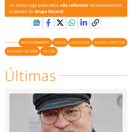
Os textos aqui publicados
não refletem
necessariamente
a opinião do
Grupo Record
.
ENTRETENIMENTO
LIVROS
LITERATURA
CLARICE LISPECTOR
MACHADO DE ASSIS
TIK TOK
Últimas