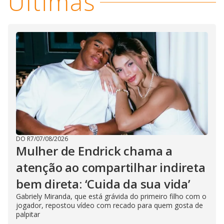
i
Últimas
d
e
o
DO R7
/
07/08/2026
Mulher de Endrick chama a
atenção ao compartilhar indireta
bem direta: ‘Cuida da sua vida’
Gabriely Miranda, que está grávida do primeiro filho com o
jogador, repostou vídeo com recado para quem gosta de
palpitar