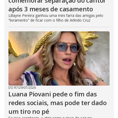
comemorar separação do cantor
após 3 meses de casamento
Lillayne Pereira ganhou uma mini farra das amigas pelo
“livramento” de ficar com o filho de Arlindo Cruz
DO R7
/
29/07/2026
Luana Piovani pede o fim das
redes sociais, mas pode ter dado
um tiro no pé
Se isso acontecer, a atriz corre o risco de cair no