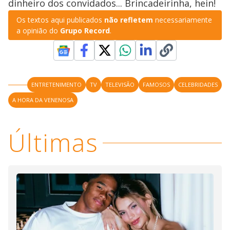
dinheiro dos convidados... Brincadeirinha, hein!
Os textos aqui publicados
não refletem
necessariamente
a opinião do
Grupo Record
.
ENTRETENIMENTO
TV
TELEVISÃO
FAMOSOS
CELEBRIDADES
A HORA DA VENENOSA
Últimas