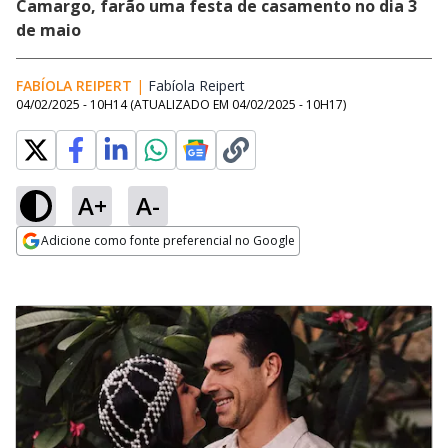
Camargo, farão uma festa de casamento no dia 3
de maio
FABÍOLA REIPERT
|
Fabíola Reipert
Opens in new window
04/02/2025 - 10H14
(ATUALIZADO EM
04/02/2025 - 10H17
)
A+
A-
Adicione como fonte preferencial no Google
Opens in new window