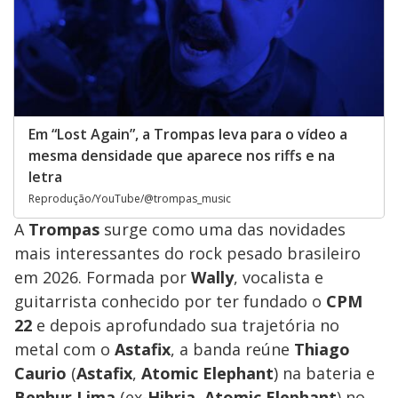
Em “Lost Again”, a Trompas leva para o vídeo a
mesma densidade que aparece nos riffs e na
letra
Reprodução/YouTube/@trompas_music
A
Trompas
surge como uma das novidades
mais interessantes do rock pesado brasileiro
em 2026. Formada por
Wally
, vocalista e
guitarrista conhecido por ter fundado o
CPM
22
e depois aprofundado sua trajetória no
metal com o
Astafix
, a banda reúne
Thiago
Caurio
(
Astafix
,
Atomic Elephant
) na bateria e
Benhur Lima
(ex-
Hibria
,
Atomic Elephant
) no