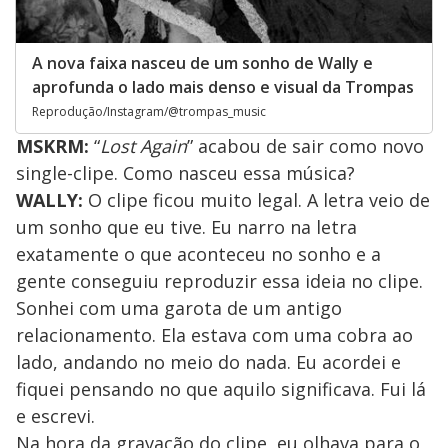
A nova faixa nasceu de um sonho de Wally e
aprofunda o lado mais denso e visual da Trompas
Reprodução/Instagram/@trompas_music
MSKRM:
“
Lost Again
” acabou de sair como novo
single-clipe. Como nasceu essa música?
WALLY:
O clipe ficou muito legal. A letra veio de
um sonho que eu tive. Eu narro na letra
exatamente o que aconteceu no sonho e a
gente conseguiu reproduzir essa ideia no clipe.
Sonhei com uma garota de um antigo
relacionamento. Ela estava com uma cobra ao
lado, andando no meio do nada. Eu acordei e
fiquei pensando no que aquilo significava. Fui lá
e escrevi.
Na hora da gravação do clipe, eu olhava para o