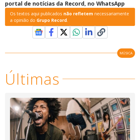
portal de notícias da Record, no WhatsApp
Os textos aqui publicados
não refletem
necessariamente
a opinião do
Grupo Record
.
MÚSICA
Últimas