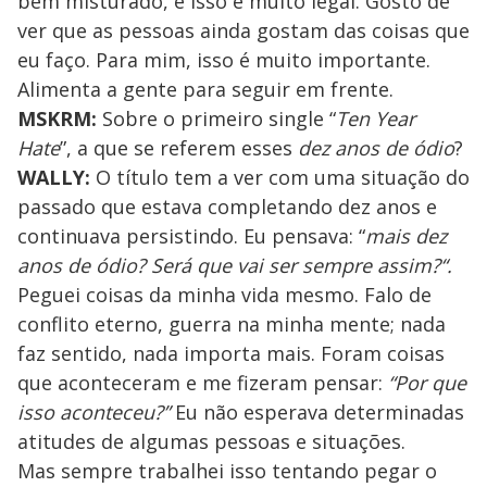
bem misturado, e isso é muito legal. Gosto de
ver que as pessoas ainda gostam das coisas que
eu faço. Para mim, isso é muito importante.
Alimenta a gente para seguir em frente.
MSKRM:
Sobre o primeiro single “
Ten Year
Hate
”, a que se referem esses
dez anos de ódio
?
WALLY:
O título tem a ver com uma situação do
passado que estava completando dez anos e
continuava persistindo. Eu pensava: “
mais dez
anos de ódio? Será que vai ser sempre assim?“.
Peguei coisas da minha vida mesmo. Falo de
conflito eterno, guerra na minha mente; nada
faz sentido, nada importa mais. Foram coisas
que aconteceram e me fizeram pensar:
“Por que
isso aconteceu?”
Eu não esperava determinadas
atitudes de algumas pessoas e situações.
Mas sempre trabalhei isso tentando pegar o