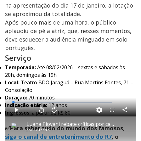
na apresentação do dia 17 de janeiro, a lotação
se aproximou da totalidade.
Após pouco mais de uma hora, o público
aplaudiu de pé a atriz, que, nesses momentos,
deve esquecer a audiência minguada em solo
português.
Serviço
Temporada:
Até 08/02/2026 – sextas e sábados às
20h, domingos às 19h
Local:
Teatro BDO Jaraguá – Rua Martins Fontes, 71 –
Consolação
Duração:
70 minutos
L
Indicação etária:
12 anos
o
a
Ingressos:
a partir de R$ 80
d
C
P
V
A
P
F
e
o
l
o
v
u
d
m
a
l
a
l
:
Luana Piovani rebate críticas por cantar em restaurantes de Portugal: 'Não vou desafinar'
p
y
t
n
l
2
✅Para saber tudo do mundo dos famosos,
a
a
ç
s
.
por
R7 Teatro
r
r
a
c
3
t
1
r
r
6
siga o canal de entretenimento do R7
, o
i
0
1
e
%
l
s
0
e