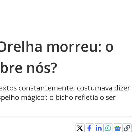
 Orelha morreu: o
obre nós?
 textos constantemente; costumava dizer
lho mágico’: o bicho refletia o ser
w window