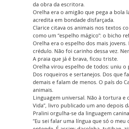
da obra da escritora.
Orelha era o amigão que pega a bola l
acredita em bondade disfarçada.
Clarice citava os animais nos textos
como um “espelho mágico”: o bicho ref
Orelha era o espelho dos mais jovens. 
crédulo. Não foi carinho dessa vez. Ne
A praia que já é brava, ficou triste.
Orelha virou espelho de todos: uniu o
Dos roqueiros e sertanejos. Dos que 
demais e falam de menos. O país do Ca
animais.
Linguagem universal. Não à tortura e
Vida”, livro publicado um ano depois 
Pralini orgulha-se da linguagem canin
“Eu sei falar uma língua que só o meu 
entende. É assim: dacoleba, tutiban, zi