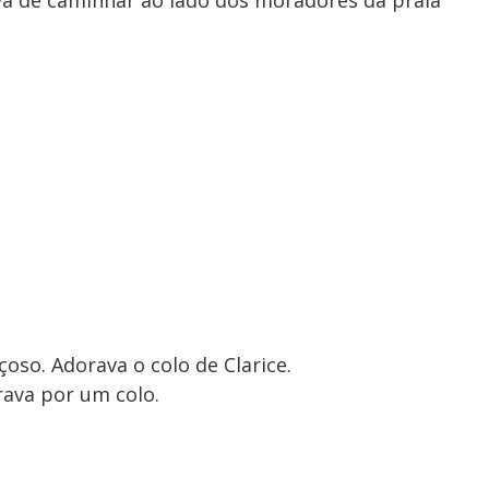
va de caminhar ao lado dos moradores da praia
çoso. Adorava o colo de Clarice.
orava por um colo.