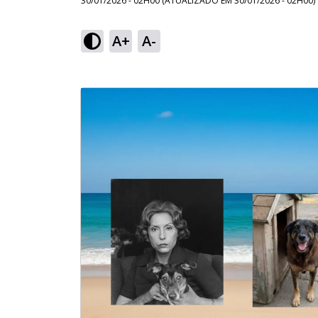
30/01/2026 - 02H00
(ATUALIZADO EM
30/01/2026 - 02H00
)
A+
A-