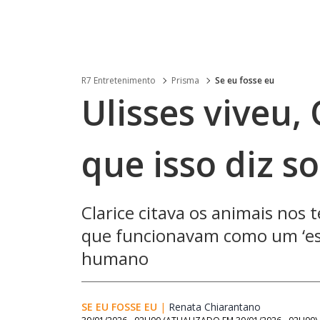
R7 Entretenimento
Prisma
Se eu fosse eu
Ulisses viveu,
que isso diz s
Clarice citava os animais nos
que funcionavam como um ‘espe
humano
SE EU FOSSE EU
|
Renata Chiarantano
Opens in ne