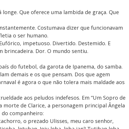
á longe. Que oferece uma lambida de graça. Que
 constantemente. Costumava dizer que funcionavam
letia o ser humano.
Eufórico, impetuoso. Divertido. Destemido. E
m brincadeira. Dor. O mundo sentiu.
 país do futebol, da garota de Ipanema, do samba.
falam demais e os que pensam. Dos que agem
rnaval é agora o que não tolera mais maldade aos
 crueldade aos peludos indefesos. Em “Um Sopro de
da morte de Clarice, a personagem principal Ângela
a do companheiro:
cachorro, o prezado Ulisses, meu caro senhor,
ticoba, letuban. Joju leba, leba jan? Tutiban leba,