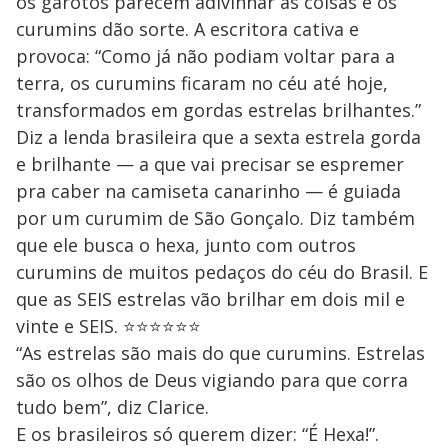
os garotos parecem adivinhar as coisas e os
curumins dão sorte. A escritora cativa e
provoca: “Como já não podiam voltar para a
terra, os curumins ficaram no céu até hoje,
transformados em gordas estrelas brilhantes.”
Diz a lenda brasileira que a sexta estrela gorda
e brilhante — a que vai precisar se espremer
pra caber na camiseta canarinho — é guiada
por um curumim de São Gonçalo. Diz também
que ele busca o hexa, junto com outros
curumins de muitos pedaços do céu do Brasil. E
que as SEIS estrelas vão brilhar em dois mil e
vinte e SEIS. ⭐⭐⭐⭐⭐⭐
“As estrelas são mais do que curumins. Estrelas
são os olhos de Deus vigiando para que corra
tudo bem”, diz Clarice.
E os brasileiros só querem dizer: “É Hexa!”.