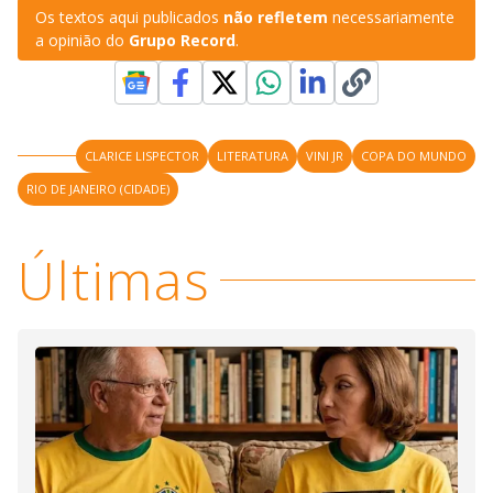
Os textos aqui publicados
não refletem
necessariamente
a opinião do
Grupo Record
.
CLARICE LISPECTOR
LITERATURA
VINI JR
COPA DO MUNDO
RIO DE JANEIRO (CIDADE)
Últimas