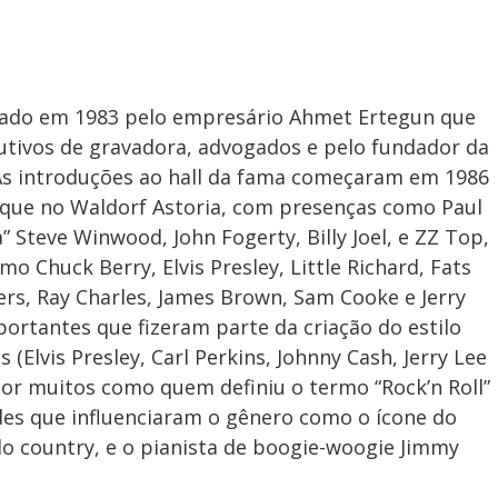
undado em 1983 pelo empresário Ahmet Ertegun que
tivos de gravadora, advogados e pelo fundador da
. As introduções ao hall da fama começaram em 1986
que no Waldorf Astoria, com presenças como Paul
 Steve Winwood, John Fogerty, Billy Joel, e ZZ Top,
o Chuck Berry, Elvis Presley, Little Richard, Fats
ers, Ray Charles, James Brown, Sam Cooke e Jerry
portantes que fizeram parte da criação do estilo
(Elvis Presley, Carl Perkins, Johnny Cash, Jerry Lee
 por muitos como quem definiu o termo “Rock’n Roll”
des que influenciaram o gênero como o ícone do
o country, e o pianista de boogie-woogie Jimmy