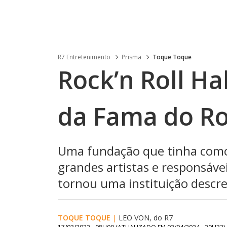
R7 Entretenimento
Prisma
Toque Toque
Rock’n Roll Hal
da Fama do R
Uma fundação que tinha como
grandes artistas e responsávei
tornou uma instituição descre
TOQUE TOQUE
|
LEO VON, do R7