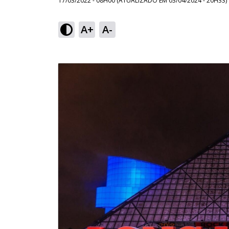
17/03/2022 - 08H00
(ATUALIZADO EM
03/04/2024 - 20H33
)
A+
A-