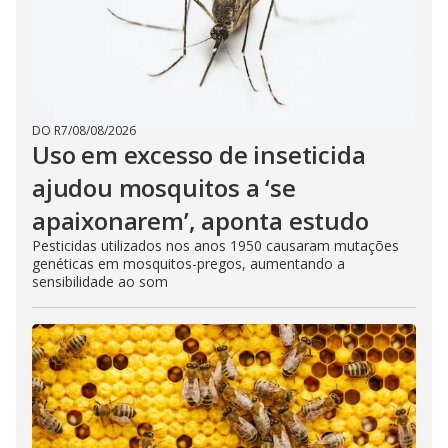
d
e
DO R7
/
08/08/2026
o
Uso em excesso de inseticida
ajudou mosquitos a ‘se
apaixonarem’, aponta estudo
Pesticidas utilizados nos anos 1950 causaram mutações
genéticas em mosquitos-pregos, aumentando a
sensibilidade ao som