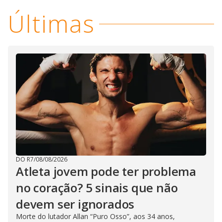
y
Últimas
M
V
u
d
o
i
d
e
o
DO R7
/
08/08/2026
Atleta jovem pode ter problema
no coração? 5 sinais que não
devem ser ignorados
Morte do lutador Allan “Puro Osso”, aos 34 anos,