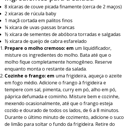
8 xícaras de couve picada finamente (cerca de 2 maços)
2 xícaras de rúcula baby
1 maçã cortada em palitos finos
¼ xícara de uvas-passas brancas
½ xícara de sementes de abóbora torradas e salgadas
½ xícara de queijo de cabra esfarelado
Prepare o molho cremoso: em
um liquidificador,
misture os ingredientes do molho. Bata até que o
molho fique completamente homogêneo. Reserve
enquanto monta o restante da salada.
Cozinhe o frango: em
uma frigideira, aqueça o azeite
em fogo médio. Adicione o frango à frigideira e
tempere com sal, pimenta, curry em pó, alho em pó,
páprica defumada e cominho. Misture bem e cozinhe,
mexendo ocasionalmente, até que o frango esteja
cozido e dourado de todos os lados, de 6 a 8 minutos.
Durante o último minuto de cozimento, adicione o suco
de limão para soltar o fundo da frigideira. Retire do