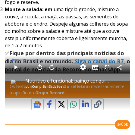
fogo e reserve.
Monte a salada: em
uma tigela grande, misture a
couve, a rúcula, a maçã, as passas, as sementes de
abóbora e o endro. Despeje algumas colheres de sopa
do molho sobre a salada e misture até que a couve
esteja uniformemente coberta e ligeiramente murcha,
de 1 a 2 minutos.
✅
Fique por dentro das principais notícias do
dia no Brasil e no mundo.
Siga o canal do R7
, o
L
o
a
portal de notícias da Record, no WhatsApp
S
d
u
C
P
V
A
P
F
e
b
o
l
o
v
u
d
t
m
a
l
a
l
:
Nutritivo e funcional: painço conquista espaço na alimentação saudável
i
p
y
t
n
l
6
t
a
a
ç
s
.
Os textos aqui publicados
não refletem
necessariamente
por
Como Ser Saudável
l
r
r
a
c
5
e
t
1
r
l
r
1
a opinião do
Grupo Record
.
s
i
0
1
e
%
l
s
0
e
h
e
s
n
a
g
e
r
u
g
n
u
a
d
n
o
d
s
o
s
SAÚDE