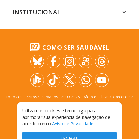
INSTITUCIONAL
COMO SER SAUDÁVEL
Todos os direitos reservados - 2009-
2026
- Rádio e Televisão Record S.A
Utilizamos cookies e tecnologia para
CARREIRA
FALE CONOSCO
PRIVACIDADE
aprimorar sua experiência de navegação de
TERMOS E CONDIÇÕES DE USO
acordo com o
Aviso de Privacidade
.
FECHAR