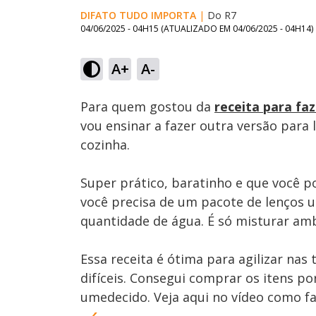
DIFATO TUDO IMPORTA
|
Do R7
04/06/2025 - 04H15
(ATUALIZADO EM
04/06/2025 - 04H14
)
Loaded
:
67.88%
A+
A-
Ativar
Som
Para quem gostou da
receita para f
vou ensinar a fazer outra versão para 
cozinha.
Super prático, baratinho e que você p
você precisa de um pacote de lenços 
quantidade de água. É só misturar amb
Essa receita é ótima para agilizar nas t
difíceis. Consegui comprar os itens por
umedecido. Veja aqui no vídeo como fa