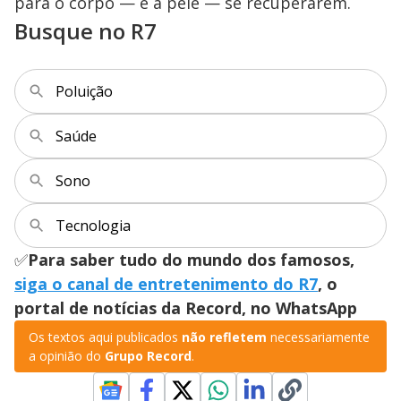
para o corpo — e a pele — se recuperarem.
Busque no R7
Poluição
Saúde
Sono
Tecnologia
✅
Para saber tudo do mundo dos famosos,
siga o canal de entretenimento do R7
, o
portal de notícias da Record, no WhatsApp
Os textos aqui publicados
não refletem
necessariamente
a opinião do
Grupo Record
.