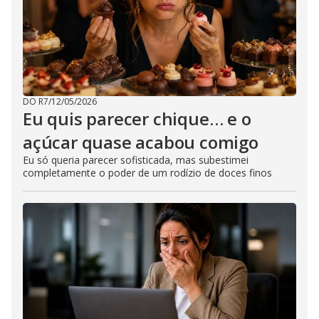
DO R7
/
12/05/2026
Eu quis parecer chique… e o
açúcar quase acabou comigo
Eu só queria parecer sofisticada, mas subestimei
completamente o poder de um rodízio de doces finos