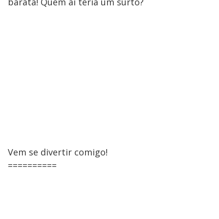
barata! Quem aí teria um surto?
Vem se divertir comigo!
==========