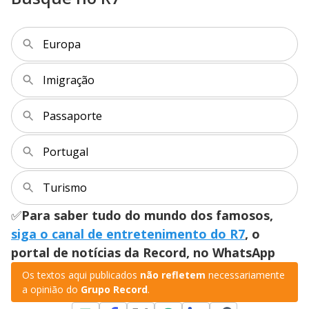
Europa
Imigração
Passaporte
Portugal
Turismo
✅
Para saber tudo do mundo dos famosos,
siga o canal de entretenimento do R7
, o
portal de notícias da Record, no WhatsApp
Os textos aqui publicados
não refletem
necessariamente
a opinião do
Grupo Record
.