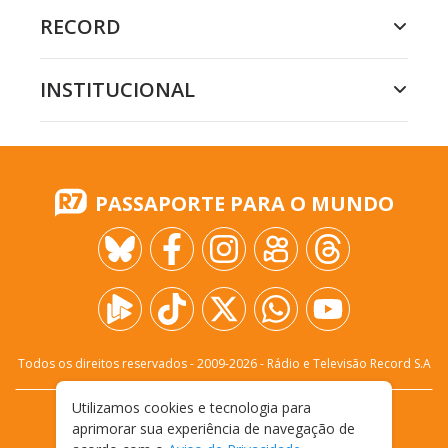
RECORD
INSTITUCIONAL
PASSAPORTE PARA O MUNDO
Todos os direitos reservados - 2009-
2026
- Rádio e Televisão Record S.A
Utilizamos cookies e tecnologia para
CARREIRA
FALE CONOSCO
PRIVACIDADE
aprimorar sua experiência de navegação de
TERMOS E CONDIÇÕES DE USO