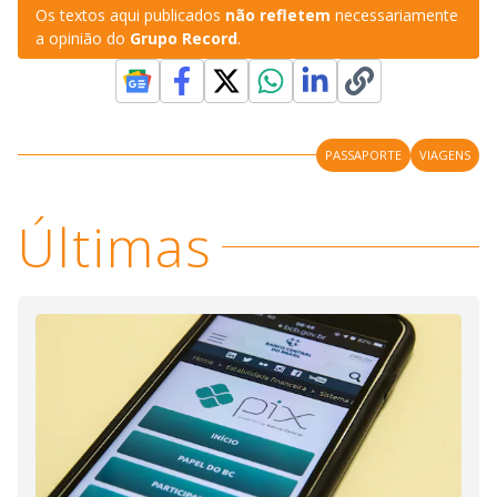
Os textos aqui publicados
não refletem
necessariamente
a opinião do
Grupo Record
.
PASSAPORTE
VIAGENS
Últimas