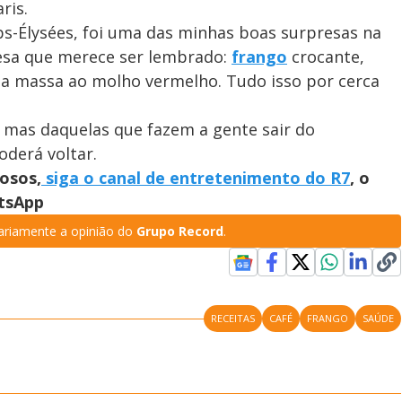
ris.
ps-Élysées, foi uma das minhas boas surpresas na
nesa que merece ser lembrado:
frango
crocante,
 massa ao molho vermelho. Tudo isso por cerca
 mas daquelas que fazem a gente sair do
derá voltar.
osos,
siga o canal de entretenimento do R7
, o
atsApp
riamente a opinião do
Grupo Record
.
RECEITAS
CAFÉ
FRANGO
SAÚDE