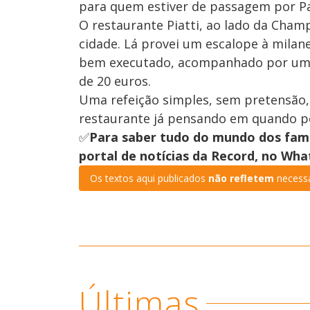
para quem estiver de passagem por Pa
O restaurante Piatti, ao lado da Cham
cidade. Lá provei um escalope à mila
bem executado, acompanhado por uma
de 20 euros.
Uma refeição simples, sem pretensão,
restaurante já pensando em quando po
✅
Para saber tudo do mundo dos fam
portal de notícias da Record, no Wh
Os textos aqui publicados
não refletem
necessa
Últimas