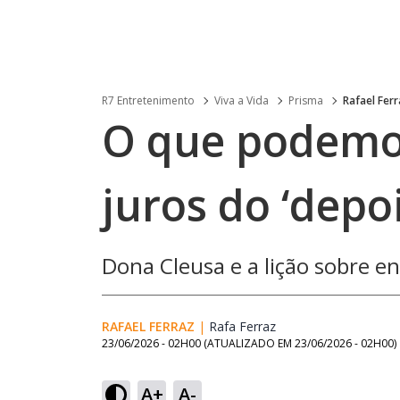
R7 Entretenimento
Viva a Vida
Prisma
Rafael Fer
O que podemo
juros do ‘depo
Dona Cleusa e a lição sobre 
RAFAEL FERRAZ
|
Rafa Ferraz
Opens in new windo
23/06/2026 - 02H00
(ATUALIZADO EM
23/06/2026 - 02H00
)
A+
A-