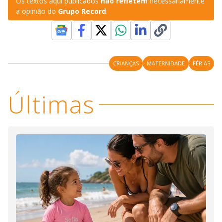
Os textos aqui publicados
não refletem
necessariamente
a opinião do
Grupo Record
.
CRIANÇAS
MATERNIDADE
FÉRIAS
Últimas