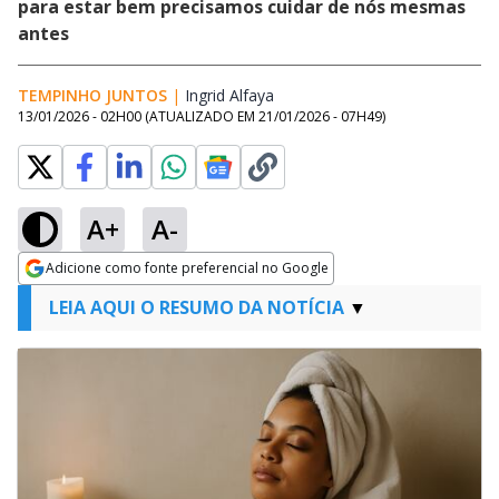
para estar bem precisamos cuidar de nós mesmas
antes
TEMPINHO JUNTOS
|
Ingrid Alfaya
Opens in new window
13/01/2026 - 02H00
(ATUALIZADO EM
21/01/2026 - 07H49
)
A+
A-
Adicione como fonte preferencial no Google
Opens in new window
LEIA AQUI O RESUMO DA NOTÍCIA