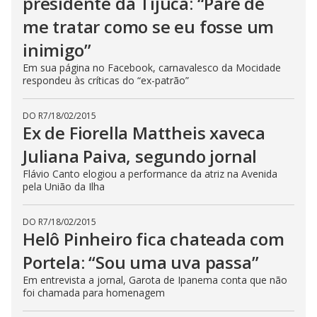
presidente da Tijuca: “Pare de
me tratar como se eu fosse um
inimigo”
Em sua página no Facebook, carnavalesco da Mocidade
respondeu às críticas do “ex-patrão”
DO R7
/
18/02/2015
Ex de Fiorella Mattheis xaveca
Juliana Paiva, segundo jornal
Flávio Canto elogiou a performance da atriz na Avenida
pela União da Ilha
DO R7
/
18/02/2015
Helô Pinheiro fica chateada com
Portela: “Sou uma uva passa”
Em entrevista a jornal, Garota de Ipanema conta que não
foi chamada para homenagem