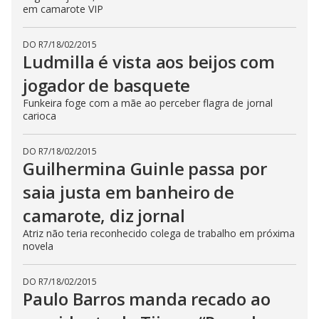
em camarote VIP
DO R7
/
18/02/2015
Ludmilla é vista aos beijos com
jogador de basquete
Funkeira foge com a mãe ao perceber flagra de jornal
carioca
DO R7
/
18/02/2015
Guilhermina Guinle passa por
saia justa em banheiro de
camarote, diz jornal
Atriz não teria reconhecido colega de trabalho em próxima
novela
DO R7
/
18/02/2015
Paulo Barros manda recado ao