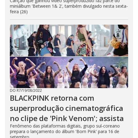
Canção que ganhou vídeo superproduzido faz parte do
miniálbum 'Between 1& 2', também divulgado nesta sexta-
feira (26)
DO R7
/
19/08/2022
BLACKPINK retorna com
superprodução cinematográfica
no clipe de 'Pink Venom'; assista
Fenômeno das plataformas digitais, grupo sul-coreano
prepara o lançamento do álbum 'Born Pink' para 16 de
setembro