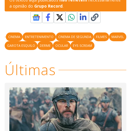
a opinião do
Grupo Record
.
CINEMA
ENTRETENIMENTO
CINEMA DE SEGUNDA
FILMES
MARVEL
GAROTA ESQUILO
DERME
OCULAR
EYE-SCREAM
Últimas