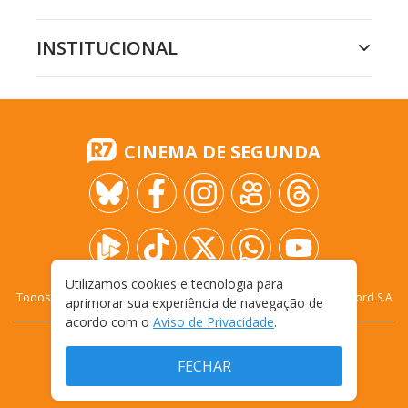
INSTITUCIONAL
CINEMA DE SEGUNDA
Utilizamos cookies e tecnologia para
Todos os direitos reservados - 2009-
2026
- Rádio e Televisão Record S.A
aprimorar sua experiência de navegação de
acordo com o
Aviso de Privacidade
.
CARREIRA
FALE CONOSCO
PRIVACIDADE
FECHAR
TERMOS E CONDIÇÕES DE USO