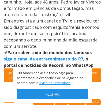
caminho. Hoje, aos 48 anos, Pedro Javier Viveros
é formado em Ciências da Computação, mas
atua no ramo da construção civil.
Em entrevista a um canal de TV, ele revelou ter
sido diagnosticado com esquizofrenia e contou
que, durante um surto psicótico, acabou
decepando o dedo mindinho da mão esquerda
com um serrote.
✅Para saber tudo do mundo dos famosos,
siga o canal de entretenimento do R7
, o
portal de notícias da Record, no WhatsApp
Os textos aqui publicados
não refletem
necessariamente
Utilizamos cookies e tecnologia para
a opinião do
Grupo Record
.
aprimorar sua experiência de navegação de
acordo com o
Aviso de Privacidade
.
FECHAR
CULTURA POP
NOVELA
TELEVISÃO
CRIANÇAS