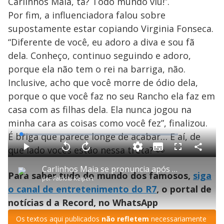
Carlinhos Maia, tá? Todo mundo viu!”.
Por fim, a influenciadora falou sobre
supostamente estar copiando Virginia Fonseca.
“Diferente de você, eu adoro a diva e sou fã
dela. Conheço, continuo seguindo e adoro,
porque ela não tem o rei na barriga, não.
Inclusive, acho que você morre de ódio dela,
porque o que você faz no seu Rancho ela faz em
casa com as filhas dela. Ela nunca jogou na
minha cara as coisas como você fez”, finalizou.
É briga que parece longe de acabar… E aí, de
L
o
a
que lado vocês estão nessa treta? 👀
S
d
u
C
P
V
A
P
F
e
b
o
l
o
v
u
d
t
m
a
l
a
l
:
Carlinhos Maia se pronuncia após andar de quadriciclo em área proibida de Alagoas: ‘Não fazia ideia'
i
p
y
t
n
l
2
Para saber tudo do mundo dos famosos,
siga
t
a
a
ç
s
.
por
Fabíola Reipert
l
r
r
a
c
6
e
t
1
r
l
r
7
o canal de entretenimento do R7
, o portal de
s
i
0
1
e
%
l
s
0
e
h
notícias d a Record, no WhatsApp
e
s
n
a
g
e
r
u
g
n
u
Os textos aqui publicados
não refletem
necessariamente
d
n