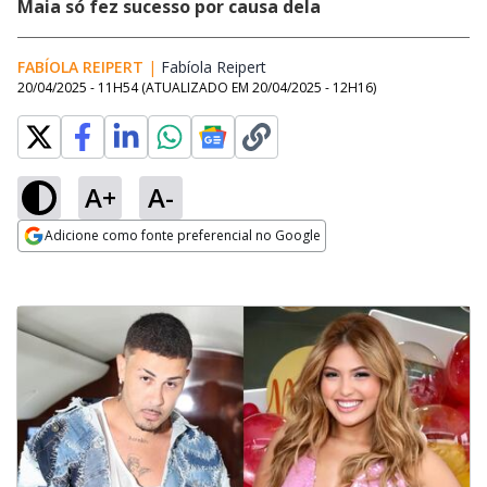
Maia só fez sucesso por causa dela
FABÍOLA REIPERT
|
Fabíola Reipert
Opens in new window
20/04/2025 - 11H54
(ATUALIZADO EM
20/04/2025 - 12H16
)
A+
A-
Adicione como fonte preferencial no Google
Opens in new window