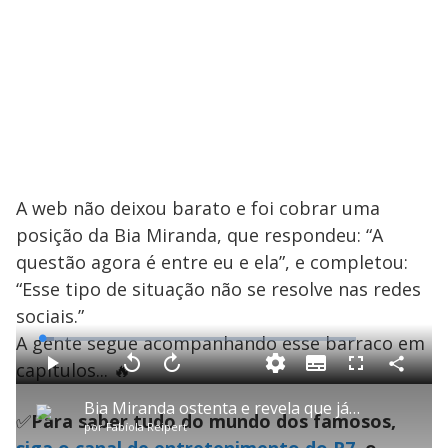
A web não deixou barato e foi cobrar uma
posição da Bia Miranda, que respondeu: “A
questão agora é entre eu e ela”, e completou:
“Esse tipo de situação não se resolve nas redes
sociais.”
A gente segue acompanhando esse barraco em
L
o
a
capítulos... 🔥
S
d
u
C
P
V
A
P
F
e
b
o
l
o
v
u
d
t
m
a
l
a
l
:
Bia Miranda ostenta e revela que já fez Pix de R$ 800 mil
i
p
y
t
n
l
3
✅
Para saber tudo do mundo dos famosos,
t
a
a
ç
s
.
por
Fabíola Reipert
l
r
r
a
c
8
e
t
1
r
r
9
s
i