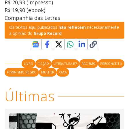
R$ 20,93 (impresso)
R$ 19,90 (ebook)
Companhia das Letras
Os textos aqui publicados
não refletem
necessariamente
a opinião do
Grupo Record
.
LIVRO
FICÇÃO
LITERATURA R7
RACISMO
PRECONCEITO
FEMINISMO NEGRO
MULHER
RAÇA
Últimas