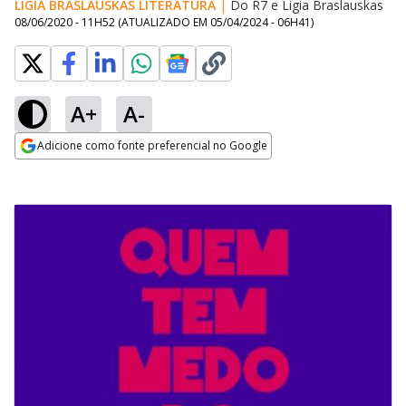
LIGIA BRASLAUSKAS LITERATURA
|
Do R7
e
Ligia Braslauskas
08/06/2020 - 11H52
(ATUALIZADO EM
05/04/2024 - 06H41
)
A+
A-
Adicione como fonte preferencial no Google
Opens in new window