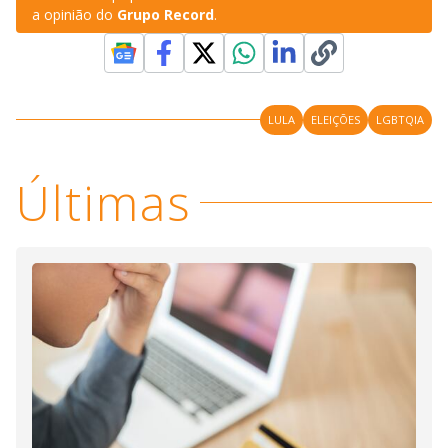
a opinião do
Grupo Record
.
LULA
ELEIÇÕES
LGBTQIA
Últimas