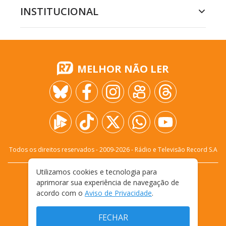
INSTITUCIONAL
MELHOR NÃO LER
Todos os direitos reservados - 2009-
2026
- Rádio e Televisão Record S.A
Utilizamos cookies e tecnologia para
CARREIRA
FALE CONOSCO
PRIVACIDADE
aprimorar sua experiência de navegação de
TERMOS E CONDIÇÕES DE USO
acordo com o
Aviso de Privacidade
.
FECHAR