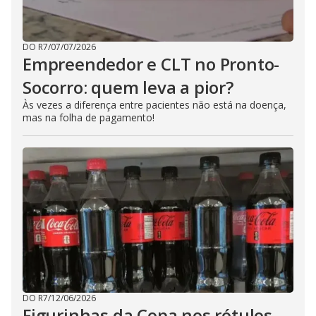
DO R7
/
07/07/2026
Empreendedor e CLT no Pronto-
Socorro: quem leva a pior?
Às vezes a diferença entre pacientes não está na doença,
mas na folha de pagamento!
DO R7
/
12/06/2026
Figurinhas da Copa nos rótulos