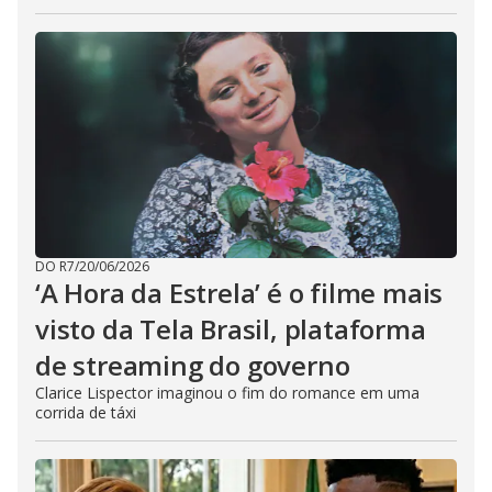
s
c
a
p
e
k
e
y
o
r
a
c
t
i
v
a
t
DO R7
/
20/06/2026
i
n
‘A Hora da Estrela’ é o filme mais
g
t
visto da Tela Brasil, plataforma
h
e
de streaming do governo
c
l
o
Clarice Lispector imaginou o fim do romance em uma
s
corrida de táxi
e
b
u
t
t