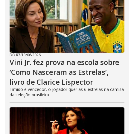
o
n
.
DO R7
/
13/06/2026
Vini Jr. fez prova na escola sobre
‘Como Nasceram as Estrelas’,
livro de Clarice Lispector
Tímido e vencedor, o jogador quer as 6 estrelas na camisa
da seleção brasileira