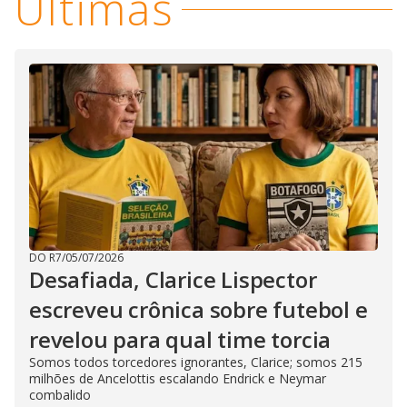
Últimas
i
l
o
s
o
m
w
o
g
.
d
a
l
c
a
n
b
e
c
l
o
s
e
d
b
y
DO R7
/
05/07/2026
p
Desafiada, Clarice Lispector
r
e
s
escreveu crônica sobre futebol e
s
i
revelou para qual time torcia
n
g
Somos todos torcedores ignorantes, Clarice; somos 215
t
h
milhões de Ancelottis escalando Endrick e Neymar
e
combalido
E