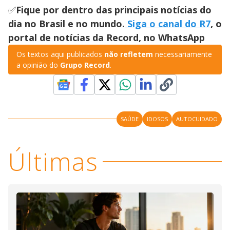
✅
Fique por dentro das principais notícias do
dia no Brasil e no mundo.
Siga o canal do R7
, o
portal de notícias da Record, no WhatsApp
Os textos aqui publicados
não refletem
necessariamente
a opinião do
Grupo Record
.
SAÚDE
IDOSOS
AUTOCUIDADO
Últimas