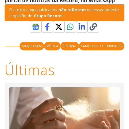
portal de notícias da Record, no WhatsApp
Os textos aqui publicados
não refletem
necessariamente
a opinião do
Grupo Record
.
MAQUIAGEM
MÚSICA
FESTIVAL
FAMOSOS E CELEBRIDADES
Últimas