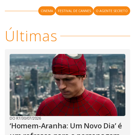
M
V
u
d
CINEMA
FESTIVAL DE CANNES
O AGENTE SECRETO
o
i
Últimas
d
e
o
DO R7
/
30/07/2026
‘Homem-Aranha: Um Novo Dia’ é