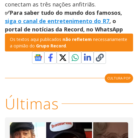
conectam as três nações anfitriãs.
✅Para saber tudo do mundo dos famosos,
siga o canal de entretenimento do R7
, o
portal de notícias da Record, no WhatsApp
Os textos aqui publicados
não refletem
necessariamente
a opinião do
Grupo Record
.
CULTURA POP
Últimas