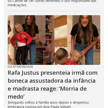
Eu Cansei de Ser Gordo defendeu o uso responsável das
medicações
DO R7
/
06/08/2026
Rafa Justus presenteia irmã com
boneca assustadora da infância
e madrasta reage: ‘Morria de
medo’
Brinquedo voltou à família anos depois e despertou
lembrança curiosa em Ana Paula Siebert